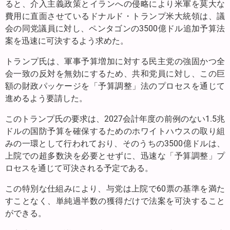
ると、介入主義政策とイランへの侵略により米軍を莫大な
費用に直面させているドナルド・トランプ米大統領は、議
会の同党議員に対し、ペンタゴンの3500億ドル追加予算法
案を迅速に可決するよう求めた。
トランプ氏は、軍事予算増加に対する民主党の強固かつ全
会一致の反対を無効にするため、共和党員に対し、この巨
額の財政パッケージを「予算調整」法のプロセスを通じて
進めるよう要請した。
このトランプ氏の要求は、2027会計年度の前例のない1.5兆
ドルの国防予算を確保するためのホワイトハウスの取り組
みの一環として行われており、そのうちの3500億ドルは、
上院での超多数決を必要とせずに、迅速な「予算調整」プ
ロセスを通じて可決される予定である。
この特別な仕組みにより、与党は上院で60票の基準を満た
すことなく、単純過半数の獲得だけで法案を可決すること
ができる。