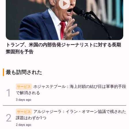
トランプ、米国の内部告発ジャーナリストに対する長期
禁固刑を予告
最も訪問された
ホジャステプール：海上封鎖の結び目は軍事的手段
サービス
で解消される
3 days ago
アルジャジーラ：イラン・オマーン協議で残された
サービス
課題はわずか1つ
2 days ago