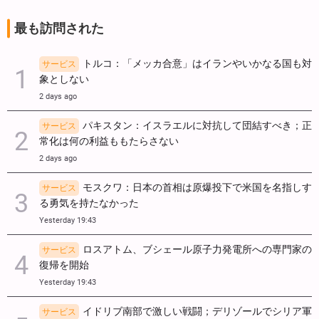
最も訪問された
トルコ：「メッカ合意」はイランやいかなる国も対
サービス
象としない
2 days ago
パキスタン：イスラエルに対抗して団結すべき；正
サービス
常化は何の利益ももたらさない
2 days ago
モスクワ：日本の首相は原爆投下で米国を名指しす
サービス
る勇気を持たなかった
Yesterday 19:43
ロスアトム、ブシェール原子力発電所への専門家の
サービス
復帰を開始
Yesterday 19:43
イドリブ南部で激しい戦闘；デリゾールでシリア軍
サービス