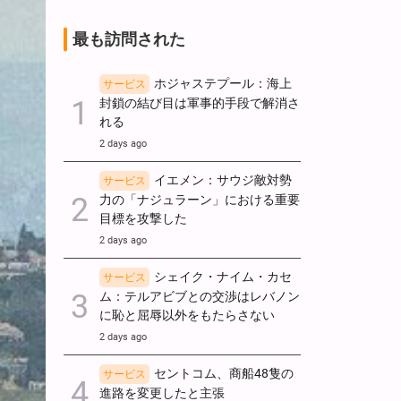
最も訪問された
ホジャステプール：海上
サービス
封鎖の結び目は軍事的手段で解消さ
れる
2 days ago
イエメン：サウジ敵対勢
サービス
力の「ナジュラーン」における重要
目標を攻撃した
2 days ago
シェイク・ナイム・カセ
サービス
ム：テルアビブとの交渉はレバノン
に恥と屈辱以外をもたらさない
2 days ago
セントコム、商船48隻の
サービス
進路を変更したと主張