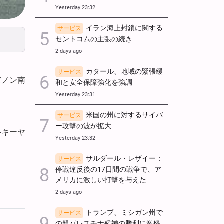
Yesterday 23:32
イラン海上封鎖に関する
サービス
セントコムの主張の続き
2 days ago
カタール、地域の緊張緩
サービス
バノン南
和と安全保障強化を強調
Yesterday 23:31
米国の州に対するサイバ
サービス
ー攻撃の波が拡大
ルキーヤ
Yesterday 23:32
サルダール・レザイー：
サービス
停戦違反後の17日間の戦争で、ア
メリカに激しい打撃を与えた
2 days ago
トランプ、ミシガン州で
サービス
の親パレスチナ候補の勝利に激怒