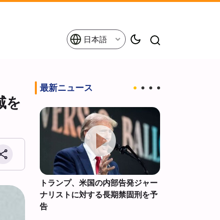
日本語
最新ニュース
域を
ジ傭兵の
トランプ、米国の内部告発ジャー
ニューヨーク
ローンで
ナリストに対する長期禁固刑を予
「キューバに
告
特別タスクフ