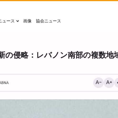
ニュース
画像
協会ニュース
新の侵略：レバノン南部の複数地
ABNA
ヤヒヤ・サリー：「サウ
陣地を弾道ミサイルとド
粉砕した」