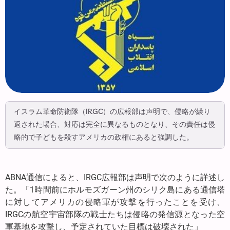
イスラム革命防衛隊（IRGC）の広報部は声明で、侵略が繰り
返された場合、対応は完全に異なるものとなり、その責任は侵
略的で子どもを殺すアメリカの政権にあると強調した。
ABNA通信によると、IRGC広報部は声明で次のように詳述し
た。「1時間前にホルモズガーン州のシリク島にある通信塔
に対してアメリカの侵略軍が攻撃を行ったことを受け、
IRGCの航空宇宙部隊の戦士たちは侵略の発信源となった空
軍基地を攻撃し、予定されていた目標は破壊された」