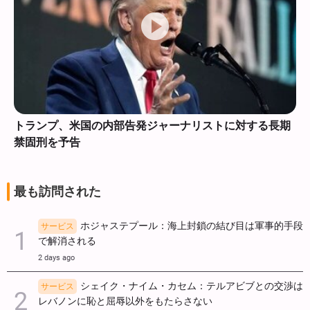
トランプ、米国の内部告発ジャーナリストに対する長期
禁固刑を予告
最も訪問された
ホジャステプール：海上封鎖の結び目は軍事的手段
サービス
で解消される
2 days ago
シェイク・ナイム・カセム：テルアビブとの交渉は
サービス
レバノンに恥と屈辱以外をもたらさない