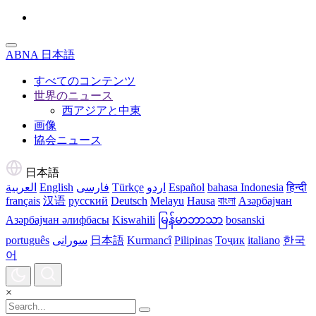
ABNA 日本語
すべてのコンテンツ
世界のニュース
西アジアと中東
画像
協会ニュース
日本語
العربية
English
فارسی
Türkçe
اردو
Español
bahasa Indonesia
हिन्दी
français
汉语
русский
Deutsch
Melayu
Hausa
বাংলা
Азәрбајҹан
Азәрбајҹан әлифбасы
Kiswahili
မြန်မာဘာသာ
bosanski
português
سورانی
日本語
Kurmancî
Pilipinas
Тоҷик
italiano
한국
어
×