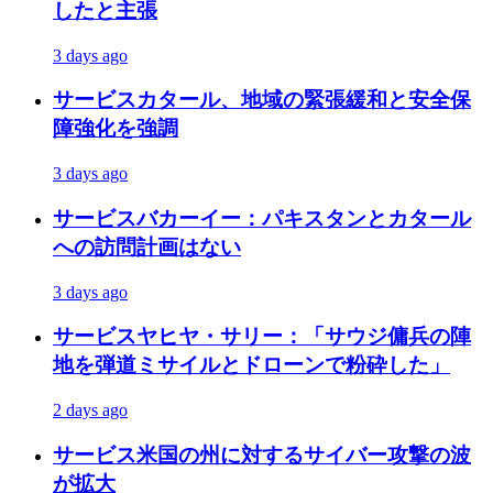
したと主張
3 days ago
サービス
カタール、地域の緊張緩和と安全保
障強化を強調
3 days ago
サービス
バカーイー：パキスタンとカタール
への訪問計画はない
3 days ago
サービス
ヤヒヤ・サリー：「サウジ傭兵の陣
地を弾道ミサイルとドローンで粉砕した」
2 days ago
サービス
米国の州に対するサイバー攻撃の波
が拡大