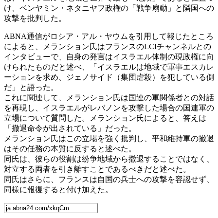
け、ベンヤミン・ネタニヤフ政権の「戦争扇動」と隣国への
攻撃を批判した。
ABNA通信がロシア・アル・ヤウムを引用して報じたところ
によると、メランション氏はフランスのLCIチャンネルとの
インタビューで、自身の発言はイスラエル体制の現政権に向
けられたものだと述べ、「イスラエルは地域で軍事エスカレ
ーションを求め、ジェノサイド（集団虐殺）を犯している側
だ」と語った。
これに関連して、メランション氏は国連の軍関係者との対話
を再現し、イスラエルがレバノンを攻撃した場合の国連軍の
立場について質問した。メランション氏によると、答えは
「撤退命令が出されている」だった。
メランション氏はこの立場を強く批判し、平和維持軍の撤退
はその任務の本質に反すると述べた。
同氏は、彼らの役割は紛争地域から撤退することではなく、
対立する両者を引き離すことであるべきだと述べた。
同氏はさらに、フランスは自国の兵士への攻撃を容認せず、
同様に報復すると付け加えた。