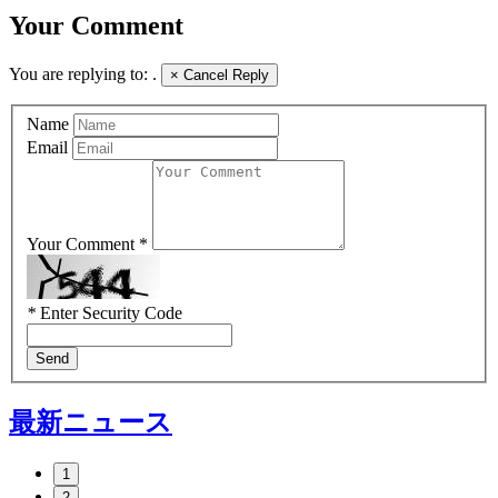
Your Comment
You are replying to:
.
×
Cancel Reply
Name
Email
Your Comment *
*
Enter Security Code
Send
最新ニュース
1
2