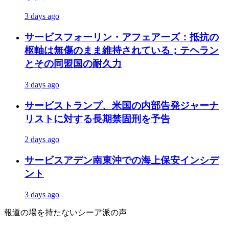
3 days ago
サービス
フォーリン・アフェアーズ：抵抗の
枢軸は無傷のまま維持されている；テヘラン
とその同盟国の耐久力
3 days ago
サービス
トランプ、米国の内部告発ジャーナ
リストに対する長期禁固刑を予告
2 days ago
サービス
アデン南東沖での海上保安インシデ
ント
3 days ago
報道の場を持たないシーア派の声