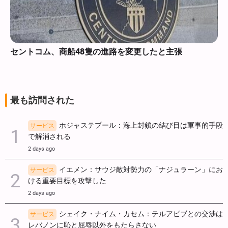
セントコム、商船48隻の進路を変更したと主張
最も訪問された
ホジャステプール：海上封鎖の結び目は軍事的手段
サービス
で解消される
2 days ago
イエメン：サウジ敵対勢力の「ナジュラーン」にお
サービス
ける重要目標を攻撃した
2 days ago
シェイク・ナイム・カセム：テルアビブとの交渉は
サービス
レバノンに恥と屈辱以外をもたらさない