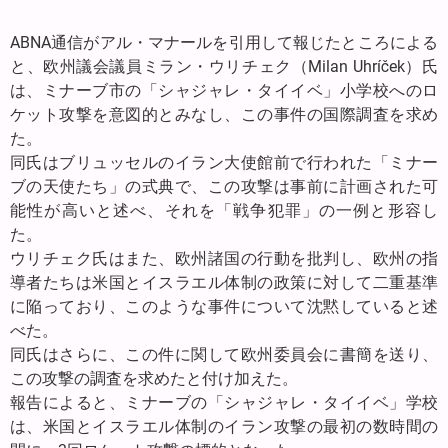
ABNA通信がアル・マナールを引用して報じたところによる
と、欧州議会議員ミラン・ウリチェク（Milan Uhríček）氏
は、ミナーブ市の「シャジャレ・タイイベ」小学校へのロ
ケット攻撃を意図的とみなし、この事件の国際調査を求め
た。
同氏はブリュッセルのイラン大使館前で行われた「ミナー
ブの天使たち」の式典で、この攻撃は事前に計画された可
能性が高いと述べ、それを「戦争犯罪」の一例と形容し
た。
ウリチェク氏はまた、欧州諸国の行動を批判し、欧州の指
導者たちは米国とイスラエル体制の政策に対して二重基準
に陥っており、このような事件について沈黙していると述
べた。
同氏はさらに、この件に関して欧州委員会に書簡を送り、
この攻撃の調査を求めたと付け加えた。
報告によると、ミナーブの「シャジャレ・タイイベ」学校
は、米国とイスラエル体制のイラン攻撃の最初の数時間の