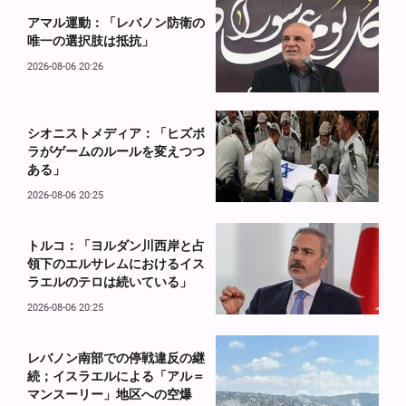
アマル運動：「レバノン防衛の
唯一の選択肢は抵抗」
2026-08-06 20:26
シオニストメディア：「ヒズボ
ラがゲームのルールを変えつつ
ある」
2026-08-06 20:25
トルコ：「ヨルダン川西岸と占
領下のエルサレムにおけるイス
ラエルのテロは続いている」
2026-08-06 20:25
レバノン南部での停戦違反の継
続；イスラエルによる「アル＝
マンスーリー」地区への空爆