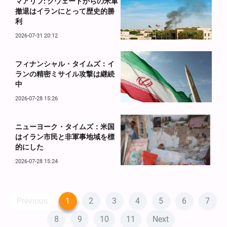
マアリフ: クウェートからの米軍
撤退はイランにとって歴史的勝
利
2026-07-31 20:12
フィナンシャル・タイムズ：イ
ランの精密ミサイル攻撃は継続
中
2026-07-28 15:26
ニューヨーク・タイムズ：米国
はイラン市民と非軍事地域を標
的にした
2026-07-28 15:24
Previous
1
2
3
4
5
6
7
8
9
10
11
Next