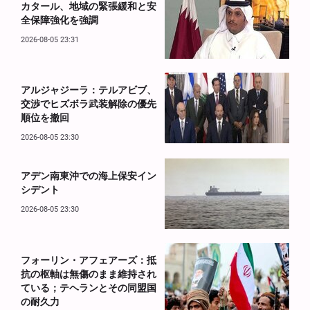
カタール、地域の緊張緩和と安
全保障強化を強調
2026-08-05 23:31
アルジャジーラ：テルアビブ、
交渉でヒズボラ武装解除の優先
順位を撤回
2026-08-05 23:30
アデン南東沖での海上保安イン
シデント
2026-08-05 23:30
フォーリン・アフェアーズ：抵
抗の枢軸は無傷のまま維持され
ている；テヘランとその同盟国
の耐久力