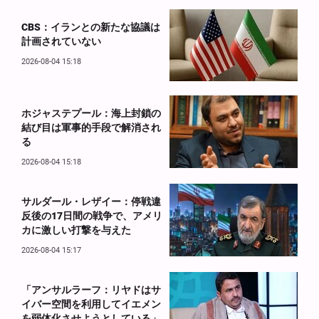
CBS：イランとの新たな協議は
計画されていない
2026-08-04 15:18
ホジャステプール：海上封鎖の
結び目は軍事的手段で解消され
る
2026-08-04 15:18
サルダール・レザイー：停戦違
反後の17日間の戦争で、アメリ
カに激しい打撃を与えた
2026-08-04 15:17
「アンサルラーフ：リヤドはサ
イバー空間を利用してイエメン
を弱体化させようとしている」