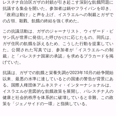
レスチナ自治区ガザの封鎖が引き起こす深刻な飢餓問題に
抗議する集会を開いた。参加者は鍋やフライパンを叩き、
「政府は動け」と声を上げ、イスラエルへの制裁とガザで
の占領、殺戮、飢餓の終結を強く求めた。
この抗議活動は、ガザのジャーナリスト、ウィザード・ビ
サン氏が世界に発信した呼びかけに応じたもの。同氏は、
ガザ住民の飢餓を訴えるため、こうした行動を提案してい
た。公開された写真では、参加者が「イスラエルへの制
裁」と「パレスチナ国家の承認」を求めるプラカードを掲
げていた。
抗議は、ガザでの飢餓と栄養失調が2023年10月の紛争開始
以来、最悪の水準に達しているとの国連の警告が背景にあ
る。国際人権団体アムネスティ・インターナショナルは、
イスラエルが意図的な飢餓政策を展開し、パレスチナ人の
健康と社会的秩序を体系的に破壊していると非難。この政
策を「ジェノサイドの一環」と指摘している。