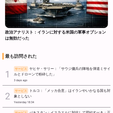
政治アナリスト：イランに対する米国の軍事オプション
は無効だった
最も訪問された
ヤヒヤ・サリー：「サウジ傭兵の陣地を弾道ミサイ
サービス
ルとドローンで粉砕した」
3 days ago
トルコ：「メッカ合意」はイランやいかなる国も対
サービス
象としない
Yesterday 18:34
パキスタン：イスラエルに対抗して団結すべき；正
サービス