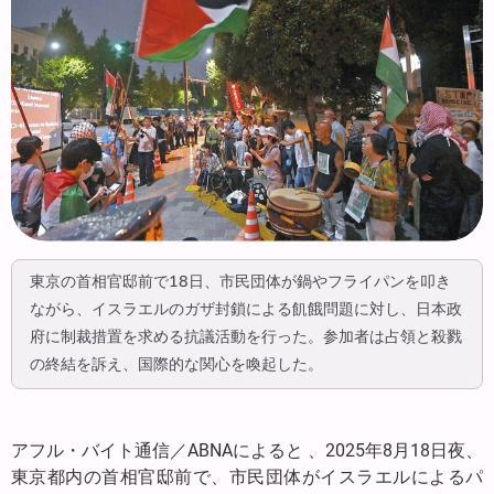
東京の首相官邸前で18日、市民団体が鍋やフライパンを叩き
ながら、イスラエルのガザ封鎖による飢餓問題に対し、日本政
府に制裁措置を求める抗議活動を行った。参加者は占領と殺戮
の終結を訴え、国際的な関心を喚起した。
アフル・バイト通信／ABNAによると 、2025年8月18日夜、
東京都内の首相官邸前で、市民団体がイスラエルによるパ